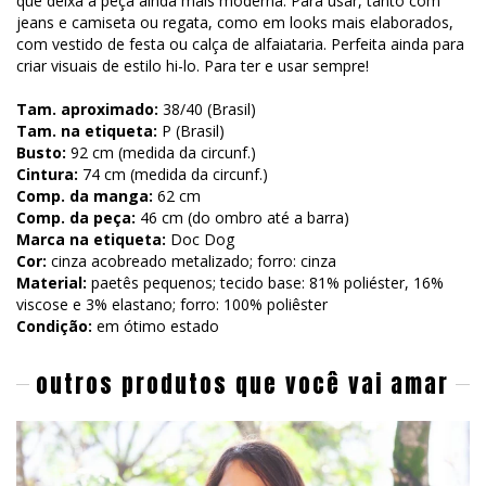
que deixa a peça ainda mais moderna. Para usar, tanto com
jeans e camiseta ou regata, como em looks mais elaborados,
com vestido de festa ou calça de alfaiataria. Perfeita ainda para
criar visuais de estilo hi-lo. Para ter e usar sempre!
Tam. aproximado:
38/40 (Brasil)
Tam. na etiqueta:
P (Brasil)
Busto:
92 cm (medida da circunf.)
Cintura:
74 cm (medida da circunf.)
Comp. da manga:
62 cm
Comp. da peça:
46 cm (do ombro até a barra)
Marca na etiqueta:
Doc Dog
Cor:
cinza acobreado metalizado; forro: cinza
Material:
paetês pequenos; tecido base: 81% poliéster, 16%
viscose e 3% elastano; forro: 100% poliêster
Condição:
em ótimo estado
outros produtos que você vai amar