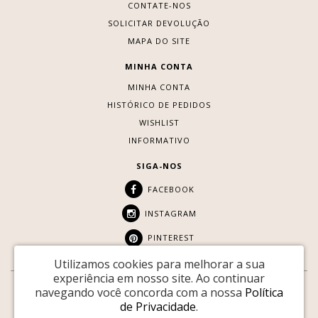
CONTATE-NOS
SOLICITAR DEVOLUÇÃO
MAPA DO SITE
MINHA CONTA
MINHA CONTA
HISTÓRICO DE PEDIDOS
WISHLIST
INFORMATIVO
SIGA-NOS
FACEBOOK
INSTAGRAM
PINTEREST
Utilizamos cookies para melhorar a sua
experiência em nosso site.
Ao continuar
navegando você concorda com a nossa
Política
SITE SEGURO:
de Privacidade
.
Youtopia © 2026 |
Desenvolvido por
88DIGITAL