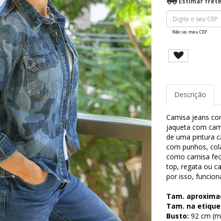
Estimar fret
Não sei meu CEP
Descrição
Camisa jeans com
jaqueta com cami
de uma pintura ca
com punhos, col
como camisa fec
top, regata ou c
por isso, funcio
Tam. aproxima
Tam. na etique
Busto:
92 cm (me