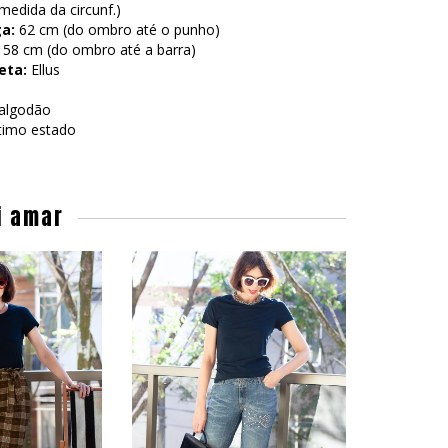
edida da circunf.)
a:
62 cm (do ombro até o punho)
58 cm (do ombro até a barra)
eta:
Ellus
algodão
imo estado
i amar