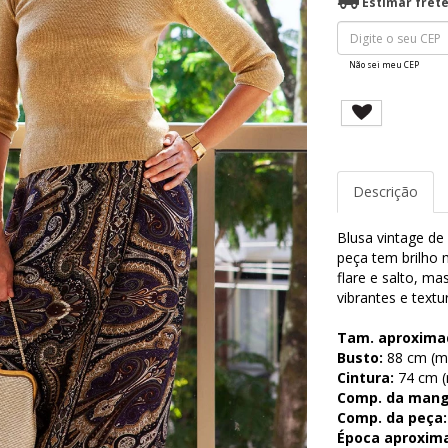
Estimar fret
Não sei meu CEP
Descrição
Blusa vintage de 
peça tem brilho 
flare e salto, m
vibrantes e textu
Tam. aproxima
Busto:
88 cm (me
Cintura:
74 cm (m
Comp. da mang
Comp. da peça:
Época aproxim