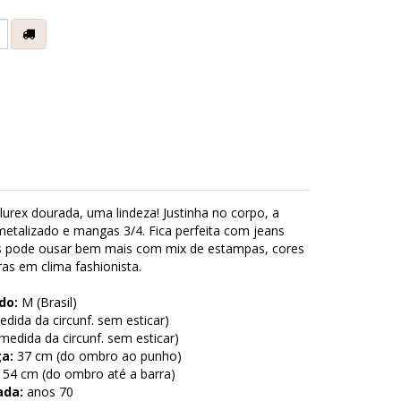
e
lurex dourada, uma lindeza! Justinha no corpo, a
metalizado e mangas 3/4. Fica perfeita com jeans
as pode ousar bem mais com mix de estampas, cores
ras em clima fashionista.
do:
M (Brasil)
dida da circunf. sem esticar)
edida da circunf. sem esticar)
a:
37 cm (do ombro ao punho)
54 cm (do ombro até a barra)
ada:
anos 70