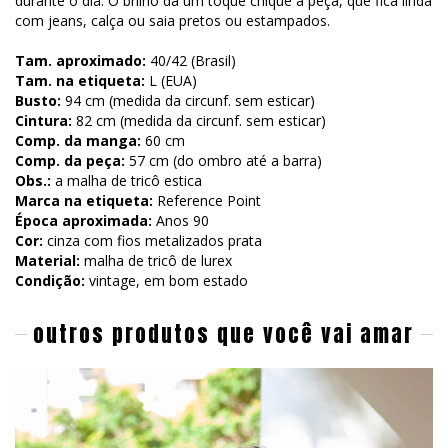
durante o dia. O brilho dá um toque chique à peça, que fica linda
com jeans, calça ou saia pretos ou estampados.
Tam. aproximado:
40/42 (Brasil)
Tam. na etiqueta:
L (EUA)
Busto:
94 cm (medida da circunf. sem esticar)
Cintura:
82 cm (medida da circunf. sem esticar)
Comp. da manga:
60 cm
Comp. da peça:
57 cm (do ombro até a barra)
Obs.:
a malha de tricô estica
Marca na etiqueta:
Reference Point
Época aproximada:
Anos 90
Cor:
cinza com fios metalizados prata
Material:
malha de tricô de lurex
Condição:
vintage, em bom estado
outros produtos que você vai amar