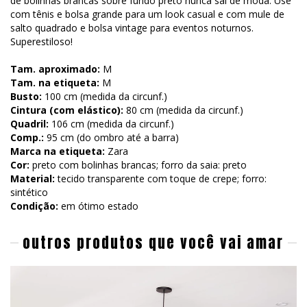
de bolinhas brancas sobre fundo preto nunca sai de moda. Use
com tênis e bolsa grande para um look casual e com mule de
salto quadrado e bolsa vintage para eventos noturnos.
Superestiloso!
Tam. aproximado:
M
Tam. na etiqueta:
M
Busto:
100 cm (medida da circunf.)
Cintura (com elástico):
80 cm (medida da circunf.)
Quadril:
106 cm (medida da circunf.)
Comp.:
95 cm (do ombro até a barra)
Marca na etiqueta:
Zara
Cor:
preto com bolinhas brancas; forro da saia: preto
Material:
tecido transparente com toque de crepe; forro:
sintético
Condição:
em ótimo estado
outros produtos que você vai amar